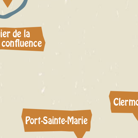
ier de la
confluence
Clerm
Port-Sainte-Marie