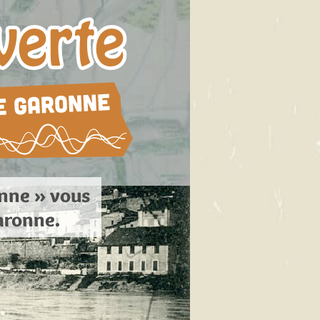
verte
onne » vous
aronne.