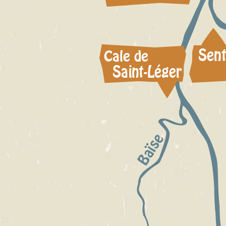
Sent
Cale de
Saint-Léger
Baïse